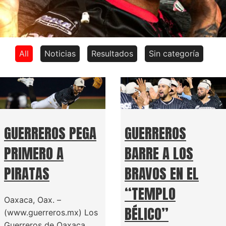
All
Noticias
Resultados
Sin categoría
GUERREROS PEGA
GUERREROS
PRIMERO A
BARRE A LOS
PIRATAS
BRAVOS EN EL
“TEMPLO
Oaxaca, Oax. –
BÉLICO”
(www.guerreros.mx) Los
Guerreros de Oaxaca