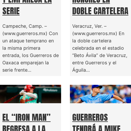
SERIE
DOBLE CARTELERA
Campeche, Camp. –
Veracruz, Ver. –
(www.guerreros.mx) Con
(www.guerreros.mx) En
un ataque temprano en
la doble cartelera
la misma primera
celebrada en el estadio
entrada, los Guerreros de
“Beto Ávila” de Veracruz,
Oaxaca emparejan la
entre Guerreros y el
serie frente…
Águila…
EL “IRON MAN”
GUERREROS
REGRESA A LA
TENDRÁ A MIKE