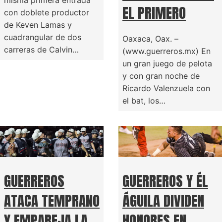
misma primera entrada
EL PRIMERO
con doblete productor
de Keven Lamas y
cuadrangular de dos
Oaxaca, Oax. –
carreras de Calvin…
(www.guerreros.mx) En
un gran juego de pelota
y con gran noche de
Ricardo Valenzuela con
el bat, los…
GUERREROS
GUERREROS Y ÉL
ATACA TEMPRANO
ÁGUILA DIVIDEN
Y EMPAREJA LA
HONORES EN