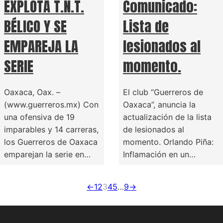
EXPLOTA T.N.T.
Comunicado:
BÉLICO Y SE
Lista de
EMPAREJA LA
lesionados al
SERIE
momento.
Oaxaca, Oax. –
El club “Guerreros de
(www.guerreros.mx) Con
Oaxaca”, anuncia la
una ofensiva de 19
actualización de la lista
imparables y 14 carreras,
de lesionados al
los Guerreros de Oaxaca
momento. Orlando Piña:
emparejan la serie en…
Inflamación en un…
←
1
2
3
4
5
…
9
→