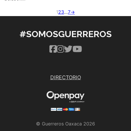
1
2
3
…
7
→
#SOMOSGUERREROS
DIRECTORIO
© Guerreros Oaxaca 2026