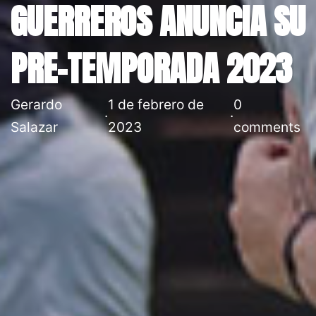
GUERREROS ANUNCIA SU
PRE-TEMPORADA 2023
Gerardo
1 de febrero de
0
·
·
Salazar
2023
comments