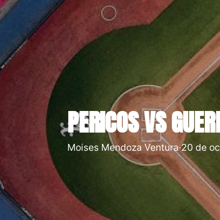
PERICOS VS GUER
Moises Mendoza Ventura
·
20 de oc