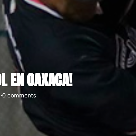
OL EN OAXACA!
3
·
0 comments