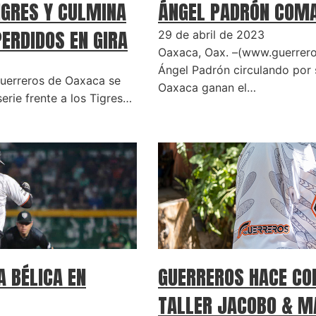
IGRES Y CULMINA
ÁNGEL PADRÓN COMA
ERDIDOS EN GIRA
29 de abril de 2023
Oaxaca, Oax. –(www.guerrero
Ángel Padrón circulando por 
uerreros de Oaxaca se
Oaxaca ganan el…
erie frente a los Tigres…
A BÉLICA EN
GUERREROS HACE CO
TALLER JACOBO & M