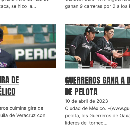
xaca, se hizo la…
ganan 9 carreras por 2 a los 
IRA DE
GUERREROS GANA A 
ÉLICO
DE PELOTA
10 de abril de 2023
ros culmina gira de
Ciudad de México. –(www.gue
guila de Veracruz con
pelota, los Guerreros de O
líderes del torneo…