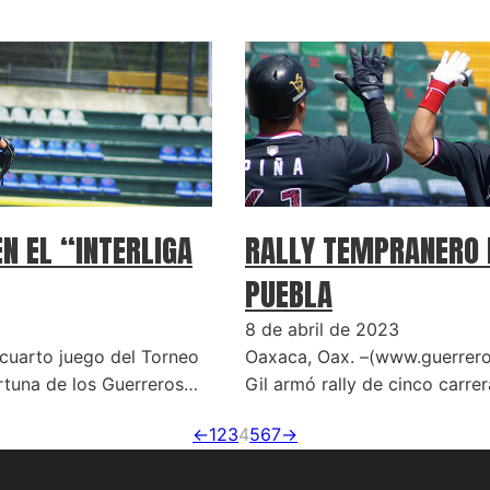
N EL “INTERLIGA
RALLY TEMPRANERO 
PUEBLA
8 de abril de 2023
 cuarto juego del Torneo
Oaxaca, Oax. –(www.guerrero
ortuna de los Guerreros…
Gil armó rally de cinco carre
←
1
2
3
4
5
6
7
→