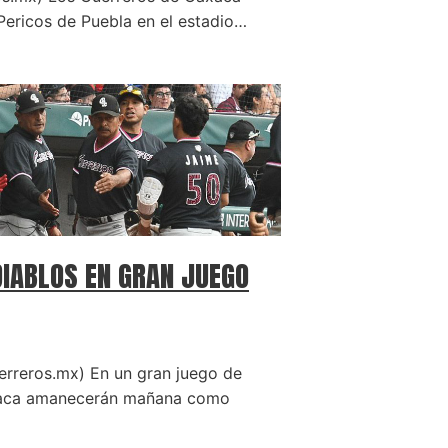
Pericos de Puebla en el estadio…
DIABLOS EN GRAN JUEGO
rreros.mx) En un gran juego de
axaca amanecerán mañana como