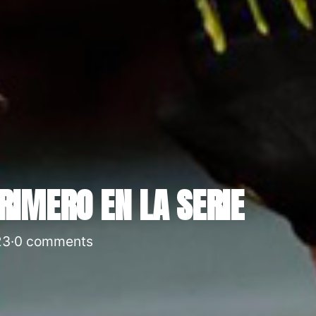
RIMERO EN LA SERIE
23
·
0 comments