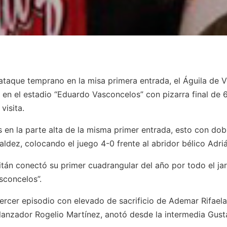
ataque temprano en la misa primera entrada, el Águila de 
a en el estadio “Eduardo Vasconcelos” con pizarra final de 
visita.
as en la parte alta de la misma primer entrada, esto con do
ldez, colocando el juego 4-0 frente al abridor bélico Adriá
tán conectó su primer cuadrangular del año por todo el jard
sconcelos”.
 tercer episodio con elevado de sacrificio de Ademar Rifae
l lanzador Rogelio Martínez, anotó desde la intermedia Gus