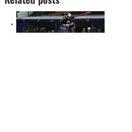
GRAN NOCHE DE RICARDO VALENZUELA Y
GUERREROS GANA EL PRIMERO
20 de mayo de 2023
GUERREROS LIGA SU TERCER SERIE
CONSECUTIVA